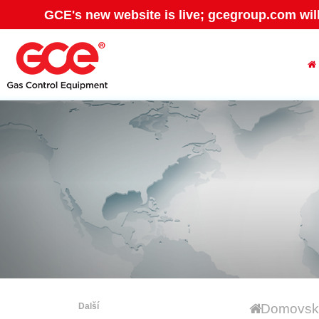
GCE's new website is live; gcegroup.com wil
Další
Domovská