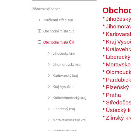
Obchod
Zákaznický servis
Jihočeský
Zkušební střediska
Jihomorav
Obchodní místa SR
Karlovars
Kraj Vyso
Obchodní místa ČR
Královehr
Jihočeský kraj
Liberecký 
Moravskos
Jihomoravský kraj
Olomouck
Karlovarský kraj
Pardubick
Plzeňský 
Kraj Vysočina
Praha
Královehradecký kraj
Středočes
Liberecký kraj
Ústecký k
Zlínský kr
Moravskoslezský kraj