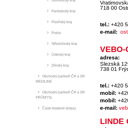
Olomoucký kraj
Vratimovsk
718 00 Ost
Pardubický kraj
Plzeňský kraj
tel.:
+420 5
e-mail:
os
Praha
Středočeský kraj
VEBO-CZ
Ústecký kraj
adresa:
Slezská 1
Zlínský kraj
738 01 Frý
Obchodní partneři ČR a SR
MEDILINE
tel.:
+420 5
mobil:
+420
Obchodní partneři ČR a SR
PRŮMYSL
mobil:
+42
e-mail:
ve
Často kladené dotazy
LINDE