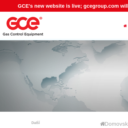
GCE's new website is live; gcegroup.com wil
Další
Domovská