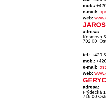
mob.:
+420
e-mail:
op
web:
www.
JAROSL
adresa:
Kosmova 
702 00 Ost
tel.:
+420 5
mob.:
+420
e-mail:
os
web:
www.
GERYCH
adresa:
Frýdecká 
719 00 Ost