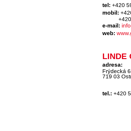
tel:
+420 5
mobil:
+42
+420 77
e-mail:
inf
web:
www.
LINDE 
adresa:
Frýdecká 
719 03 Ost
tel.:
+420 5