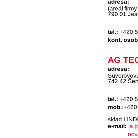
adresa:
(areál fir
790 01 Jes
tel.:
+420 5
kont. oso
AG TEC
adresa:
Suvorovov
742 42 Šen
tel.:
+420 5
mob
.:+420
sklad LIN
e-mail:
a.g
nov