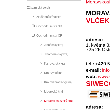
Moravskosl
Zákaznický servis
MORAV
Zkušební střediska
VLČEK 
Obchodní místa SR
Obchodní místa ČR
adresa:
1. května 
Jihočeský kraj
725 25 Ost
Jihomoravský kraj
tel.:
+420 5
Karlovarský kraj
e-mail:
inf
Kraj Vysočina
web:
www.v
SIW
Královehradecký kraj
Liberecký kraj
Moravskoslezský kraj
adresa: