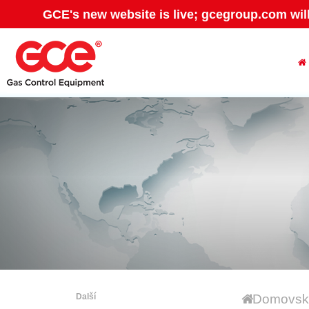
GCE's new website is live; gcegroup.com wil
Další
Domovská