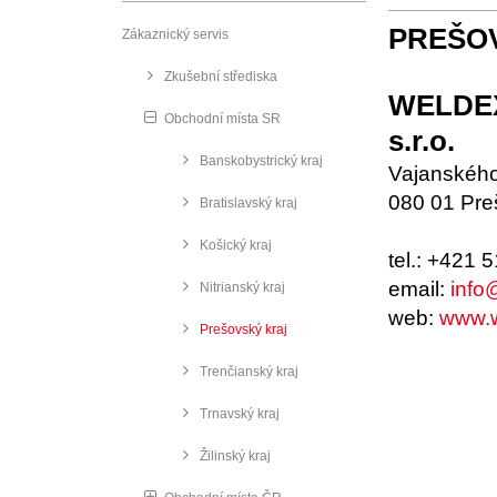
PREŠO
Zákaznický servis
Zkušební střediska
WELDE
Obchodní místa SR
Banskobystrický kraj
Vajanskéh
080 01 Pre
Bratislavský kraj
Košický kraj
tel.: +421 
email:
info
Nitrianský kraj
web:
www.w
Prešovský kraj
Trenčianský kraj
Trnavský kraj
Žilinský kraj