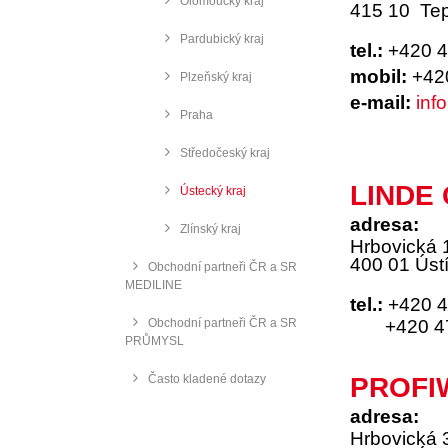
Olomoucký kraj
415 10 Tep
Pardubický kraj
tel.:
+420 4
mobil:
+420
Plzeňský kraj
e-mail:
inf
Praha
Středočeský kraj
LINDE 
Ústecký kraj
adresa:
Zlínský kraj
Hrbovická 
400 01 Úst
Obchodní partneři ČR a SR
MEDILINE
tel.:
+420 4
Obchodní partneři ČR a SR
+420 475
PRŮMYSL
Často kladené dotazy
PROFIW
adresa:
Hrbovická 