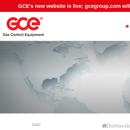
GCE's new website is live; gcegroup.com wil
Další
Domovská