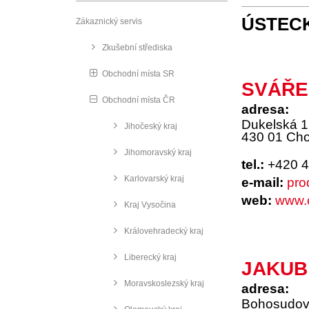
ÚSTEC
Zákaznický servis
Zkušební střediska
Obchodní místa SR
SVÁŘEC
Obchodní místa ČR
adresa:
Dukelská 
Jihočeský kraj
430 01 Ch
Jihomoravský kraj
tel.:
+420 4
Karlovarský kraj
e-mail:
pro
web:
www.
Kraj Vysočina
Královehradecký kraj
Liberecký kraj
JAKUB
Moravskoslezský kraj
adresa:
Bohosudov