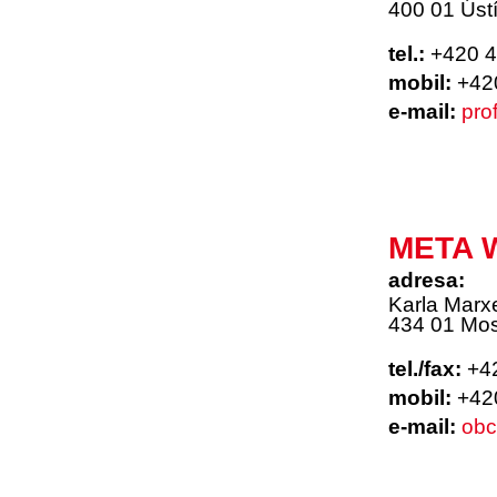
400 01 Úst
tel.:
+420 4
mobil:
+420
e-mail:
pro
META W
adresa:
Karla Marx
434 01 Mo
tel./fax:
+4
mobil:
+420
e-mail:
obc