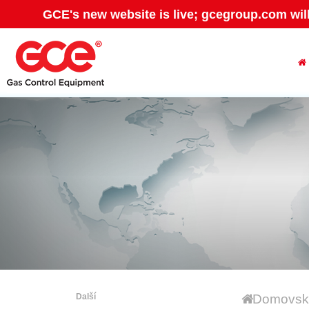
GCE's new website is live; gcegroup.com wil
Další
Domovská