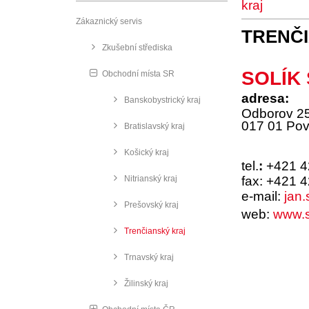
kraj
Zákaznický servis
TRENČ
Zkušební střediska
SOLÍK S
Obchodní místa SR
adresa:
Banskobystrický kraj
Odborov 2
017 01 Pov
Bratislavský kraj
Košický kraj
tel.
:
+421 4
Nitrianský kraj
fax: +421 
e-mail:
jan.
Prešovský kraj
web:
www.s
Trenčianský kraj
Trnavský kraj
Žilinský kraj