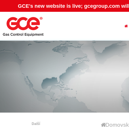
GCE's new website is live; gcegroup.com wil
Další
Domovská