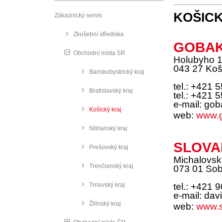
KOŠICK
Zákaznický servis
Zkušební střediska
GOBAKO
Obchodní místa SR
Holubyho 
043 27 Koš
Banskobystrický kraj
tel.: +421 
Bratislavský kraj
tel.: +421 
e-mail: g
Košický kraj
web:
www.
Nitrianský kraj
SLOVAK
Prešovský kraj
Michalovsk
Trenčianský kraj
073 01 So
Trnavský kraj
tel.: +421 
e-mail: dav
Žilinský kraj
web:
www.s