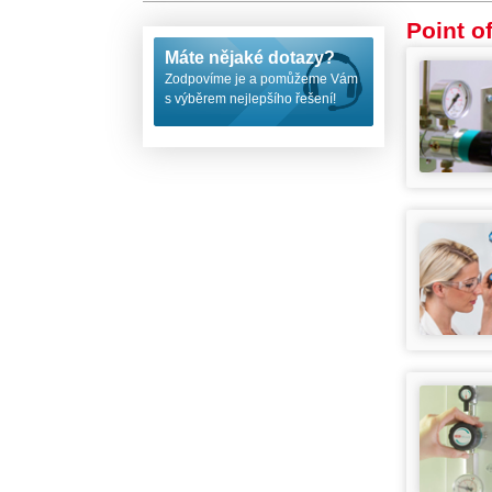
Point o
Máte nějaké dotazy?
Zodpovíme je a pomůžeme Vám
s výběrem nejlepšího řešení!