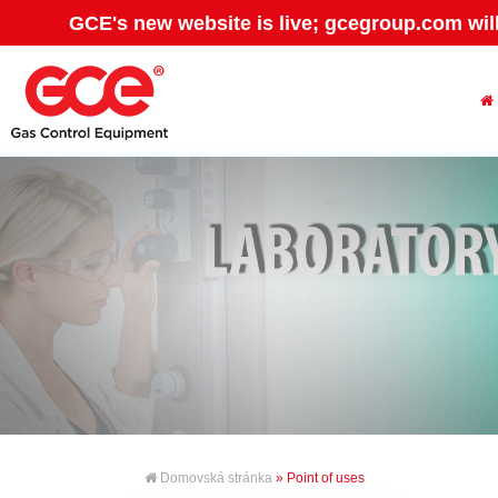
GCE's new website is live; gcegroup.com wil
Domovská stránka
» Point of uses