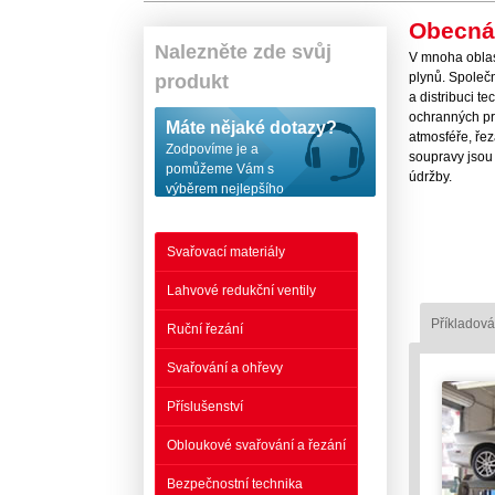
Obecná
Nalezněte zde svůj
V mnoha oblas
plynů. Společn
produkt
a distribuci t
ochranných pr
Máte nějaké dotazy?
atmosféře, ře
Zodpovíme je a
soupravy jsou
pomůžeme Vám s
údržby.
výběrem nejlepšího
řešení!
Svařovací materiály
Lahvové redukční ventily
Příkladová
Ruční řezání
Svařování a ohřevy
Příslušenství
Obloukové svařování a řezání
Bezpečnostní technika