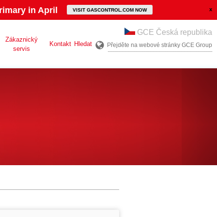
imary in April
VISIT GASCONTROL.COM NOW
GCE Česká republika
Zákaznický
Kontakt
Hledat
Přejděte na webové stránky GCE Group
servis