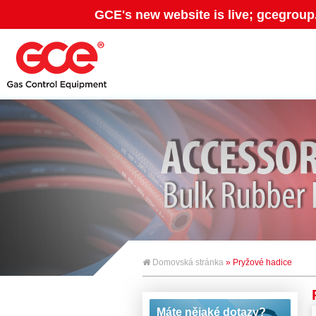
GCE's new website is live; gcegroup
Domovská stránka
» Pryžové hadice
Máte nějaké dotazy?