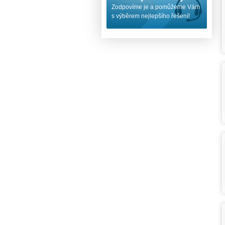
Zodpovíme je a pomůžeme Vám
s výběrem nejlepšího řešení!