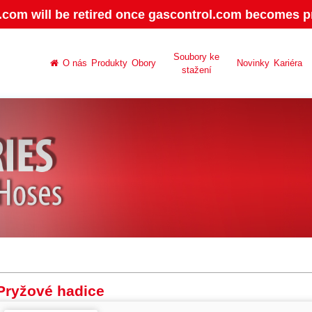
.com will be retired once gascontrol.com becomes pr
Soubory ke
O nás
Produkty
Obory
Novinky
Kariéra
stažení
Pryžové hadice