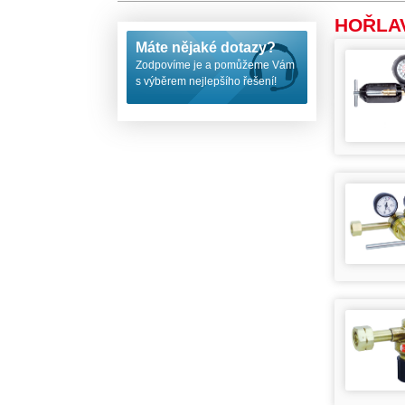
HOŘLAVÉ
Máte nějaké dotazy?
Zodpovíme je a pomůžeme Vám
s výběrem nejlepšího řešení!