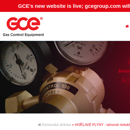
GCE's new website is live; gcegroup.com wil
Domovská stránka
» HOŘLAVÉ PLYNY - lahvové redukčn