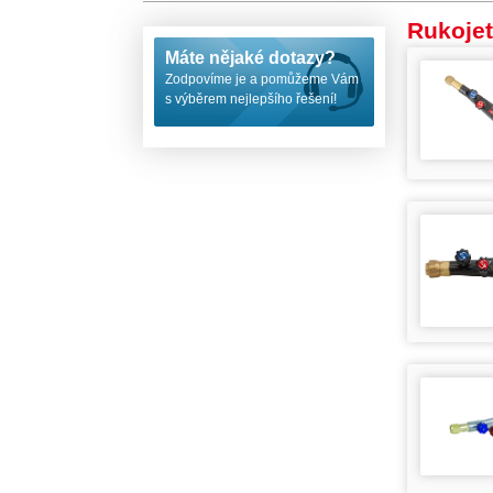
Rukojet
Máte nějaké dotazy?
Zodpovíme je a pomůžeme Vám
s výběrem nejlepšího řešení!