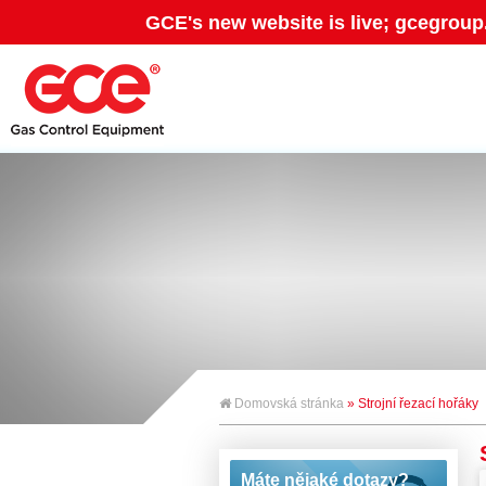
GCE's new website is live; gcegroup
Domovská stránka
» Strojní řezací hořáky
Máte nějaké dotazy?