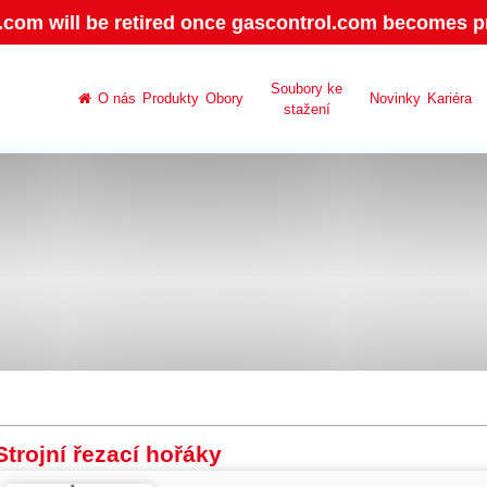
.com will be retired once gascontrol.com becomes pr
Soubory ke
O nás
Produkty
Obory
Novinky
Kariéra
stažení
Strojní řezací hořáky