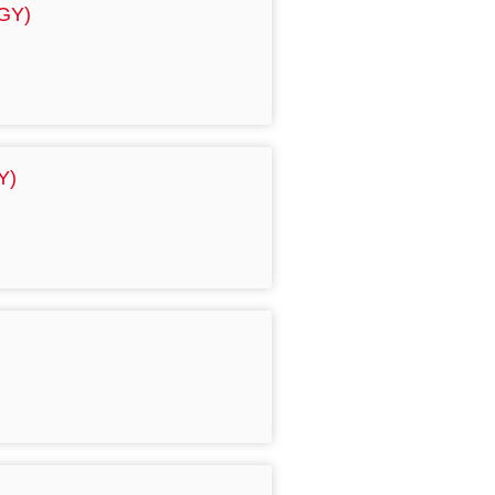
GY)
Y)