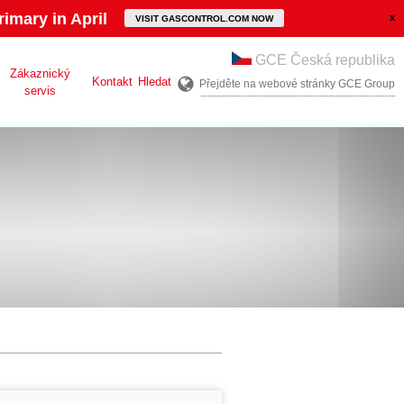
imary in April
VISIT GASCONTROL.COM NOW
GCE Česká republika
Zákaznický
Kontakt
Hledat
Přejděte na webové stránky GCE Group
servis