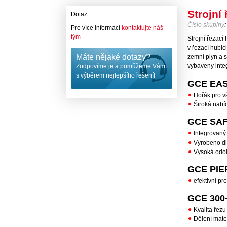
Strojní
Dotaz
Číslo skupiny
Pro více informací
kontaktujte náš
tým.
Strojní řezac
v řezací hubi
Máte nějaké dotazy?
zemní plyn a s
vybaveny int
Zodpovíme je a pomůžeme Vám
s výběrem nejlepšího řešení!
GCE EA
Hořák pro v
Široká nabí
GCE SA
Integrovan
Vyrobeno d
Vysoká odol
GCE PIE
efektivní p
GCE 300
Kvalita řez
Dělení mate