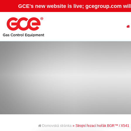
GCE's new website is live; gcegroup.com wil
Domovská stránka
» Strojní řezací hořák BGR™ / X541