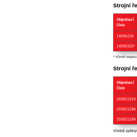
Strojní 
Objednací
číslo
14056220
14056320*
* Včetně stojanu
Strojní ř
Objednací
číslo
203021310
203021298
203021299
Včetně zpětnýc