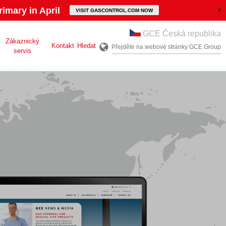
imary in April
VISIT GASCONTROL.COM NOW
GCE Česká republika
Zákaznický
Kontakt
Hledat
Přejděte na webové stránky GCE Group
servis