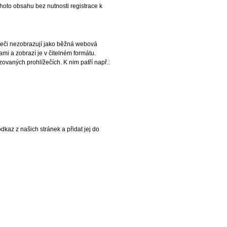
hoto obsahu bez nutnosti registrace k
eči nezobrazují jako běžná webová
i a zobrazí je v čitelném formátu.
lizovaných prohlížečích. K nim patří např.:
kaz z našich stránek a přidat jej do