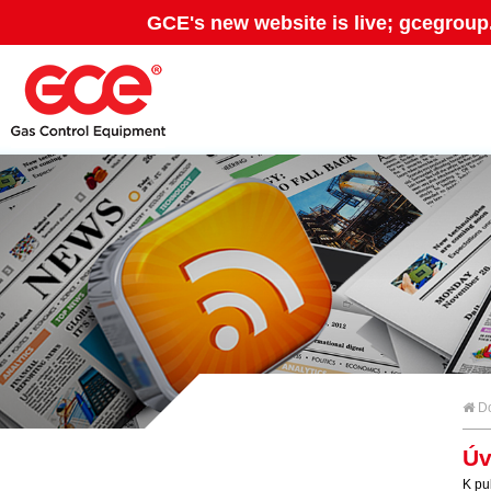
GCE's new website is live; gcegroup
Do
Úv
K pu