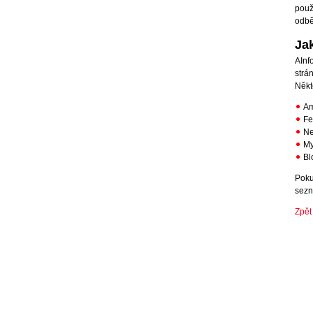
použ
odbě
Ja
AInf
strá
Někte
Am
Fe
Ne
My
Bl
Poku
sezn
Zpět