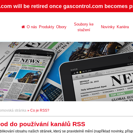
.com will be retired once gascontrol.com becomes pr
Soubory ke
O nás
Produkty
Obory
Novinky
Kariéra
stažení
movská stránka
» Co je RSS?
od do používání kanálů RSS
blikování obsahu našich stránek, který se pravidelně mění (například novinky, přísp