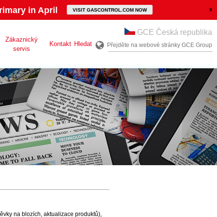
imary in April
VISIT GASCONTROL.COM NOW
GCE Česká republika
Zákaznický
Kontakt
Hledat
Přejděte na webové stránky GCE Group
servis
ěvky na blozích, aktualizace produktů),