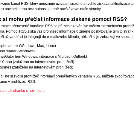
íváme kanál RSS, který umožňuje uživateli snadno a rychle získávat aktualizace to
ru novinek nebo bez nutnosti denně navštěvovat naše stránky.
k si mohu přečíst informace získané pomocí RSS?
ormace přenesené kanálem RSS se při zobrazování ve vašem internetovém prohlíž
nka. Pomocí RSS získá váš prohlížeč informace o změně poskytované těmito stránkam
ří uživatelé si je integrují do e-mailového klienta, někteří si je zobrazují ve specia
phetadesk (Windows, Mac, Linux)
edReader (Windows)
wsGator (jen Windows, integrace s Microsoft Outlook)
 Yahoo (založeno na internetovém prohlížeči)
oglines (založeno na internetovém prohlížeči)
d jste si zvolili prohlížeč informací přenášených kanálem RSS, můžete zkopírovat od
amu v prohlížeči RSS.
 na naši stránku s novinkami