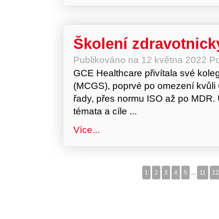
Školení zdravotnic
Publikováno na
12 května 2022
Po
GCE Healthcare přivítala své kole
(MCGS), poprvé po omezení kvůli 
řady, přes normu ISO až po MDR. 
témata a cíle ...
Více...
1
2
3
4
5
...
11
12