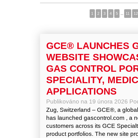
1
2
3
4
5
...
11
12
GCE® LAUNCHES 
WEBSITE SHOWCAS
GAS CONTROL POR
SPECIALITY, MEDI
APPLICATIONS
Publikováno na
19 února 2026
Po
Zug, Switzerland – GCE®, a global
has launched gascontrol.com , a n
customers across its GCE Specialt
product portfolios. The new site p