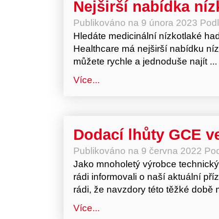
Nejširší nabídka ní
Publikováno na
9 února 2023
Pod
Hledáte medicinální nízkotlaké ha
Healthcare má nejširší nabídku níz
můžete rychle a jednoduše najít ...
Více...
Dodací lhůty GCE ve
Publikováno na
9 června 2022
Po
Jako mnoholetý výrobce technický
rádi informovali o naší aktuální pří
rádi, že navzdory této těžké době
Více...