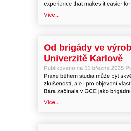
experience that makes it easier for 
Více...
Od brigády ve výro
Univerzitě Karlově
Publikováno na
11 března 2025
Po
Praxe během studia může být skvělo
zkušeností, ale i pro objevení vla
Bára začínala v GCE jako brigádnic
Více...