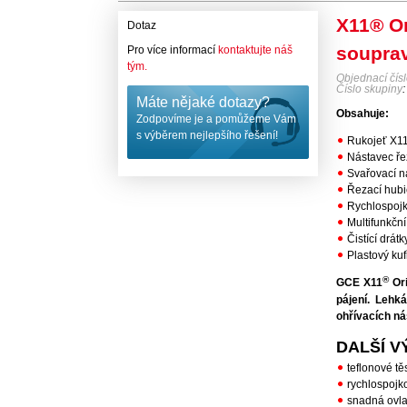
X11® Or
Dotaz
soupra
Pro více informací
kontaktujte náš
tým.
Objednací čís
Číslo skupiny
Máte nějaké dotazy?
Obsahuje:
Zodpovíme je a pomůžeme Vám
s výběrem nejlepšího řešení!
Rukojeť X1
Nástavec ř
Svařovací n
Řezací hub
Rychlospoj
Multifunkční 
Čistící drátk
Plastový kuf
®
GCE X11
Ori
pájení. Lehk
ohřívacích n
DALŠÍ 
teflonové tě
rychlospojko
snadná ovla