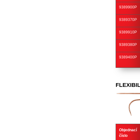
9389900P
9389370P
9389910P
9389380P
9389400P
FLEXIBI
Objednací
číslo