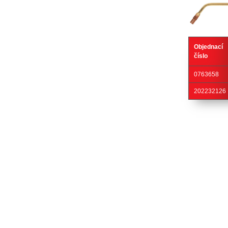
Objednací
číslo
0763658
202232126