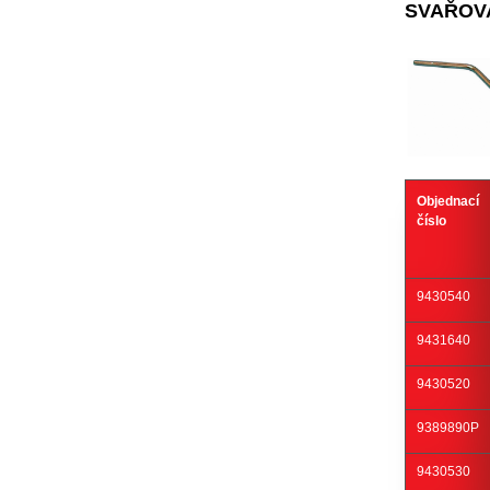
SVAŘOV
Objednací
číslo
9430540
9431640
9430520
9389890P
9430530