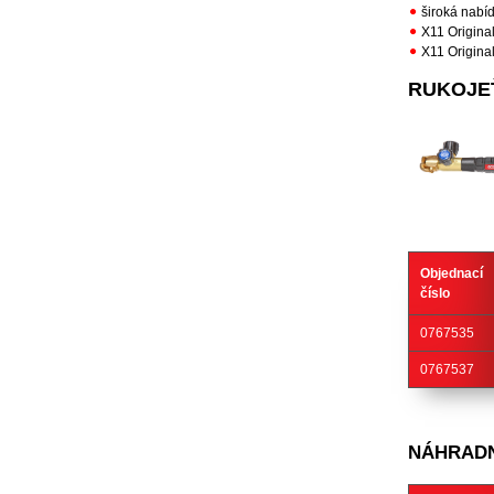
široká nabíd
X11 Original
X11 Origina
RUKOJE
Objednací
číslo
0767535
0767537
NÁHRADNÍ