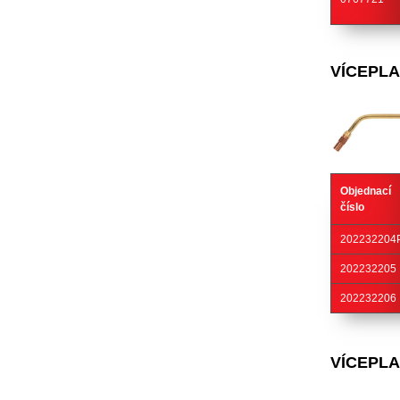
VÍCEPL
Objednací
číslo
202232204
202232205
202232206
VÍCEPL