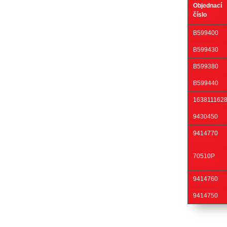
Objednací
číslo
B599400
B599430
B599380
B599440
163811162
9430450
9414770
70510P
9414760
9414750