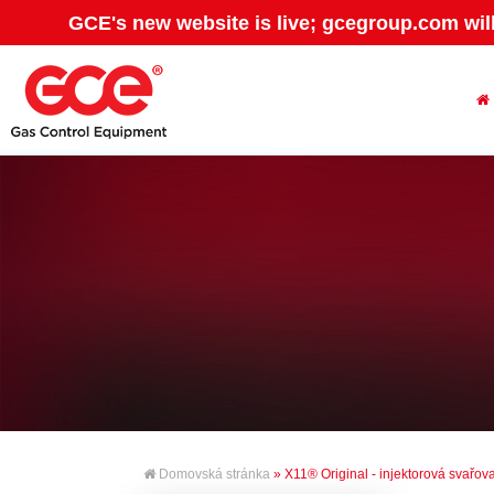
GCE's new website is live; gcegroup.com wil
Domovská stránka
» X11® Original - injektorová svařov