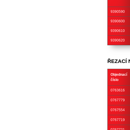
9390590
9390600
9390610
9390620
ŘEZACÍ 
Objednací
číslo
0763616
0767779
0767554
0767719
0767721