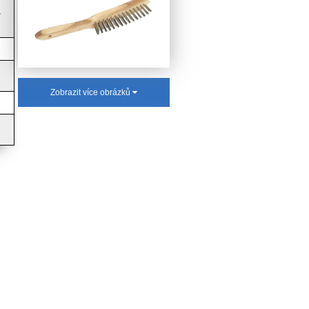
.
Zobrazit více obrázků