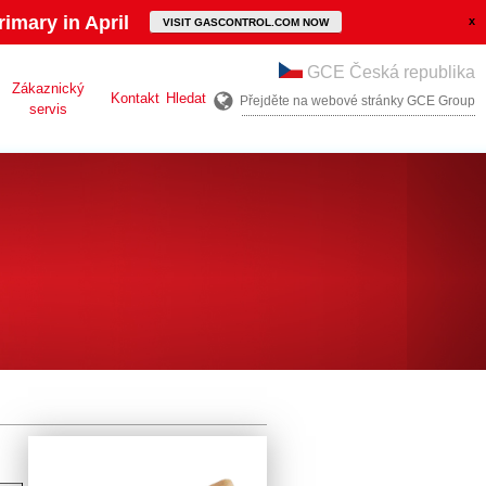
imary in April
VISIT GASCONTROL.COM NOW
GCE Česká republika
Zákaznický
Kontakt
Hledat
Přejděte na webové stránky GCE Group
servis