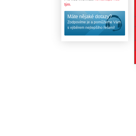
tým.
Máte nějaké dotazy?
Zodpovíme je a pomůžeme Vám
s výběrem nejlepšího řešení!