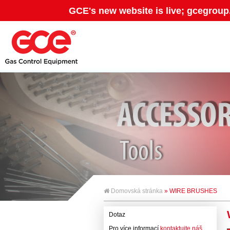
GCE's new website is live; gcegroup
Domovská stránka
» WIRE BRUSHES
Dotaz
Pro více informací
kontaktujte náš