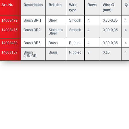
Art. Nr.
Description
Bristles
Wire
Rows
Wire ∅
Qt
type
(mm)
14008472
Brush BR 1
Steel
Smooth
4
0,30-0,35
4
14008475
Brush BR2
Stainless
Smooth
4
0,30-0,35
4
Steel
14008480
Brush BR5
Brass
Rippled
4
0,30-0,35
4
14008157
Brush
Brass
Rippled
3
0,15
4
JUNIOR