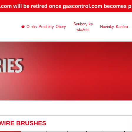
.com will be retired once gascontrol.com becomes pr
Soubory ke
O nás
Produkty
Obory
Novinky
Kariéra
stažení
WIRE BRUSHES