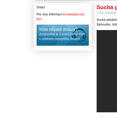
Suchá p
Dotaz
Číslo skupiny
Pro více informací
kontaktujte náš
tým.
Suchá předloh
šlehnutím. V
Máte nějaké dotazy?
Zodpovíme je a pomůžeme Vám
s výběrem nejlepšího řešení!