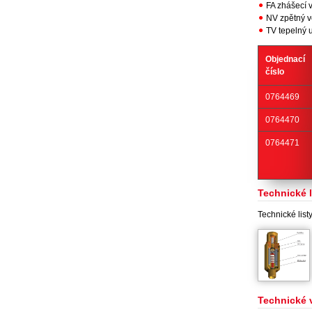
FA zhášecí 
NV zpětný v
TV tepelný u
Objednací
číslo
0764469
0764470
0764471
Technické l
Technické list
Technické 