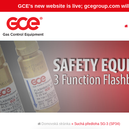
GCE's new website is live; gcegroup.com wil
Domovská stránka
» Suchá předloha SG-3 (SP34)