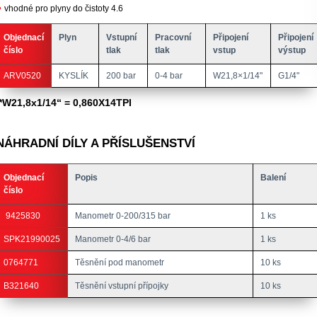
vhodné pro plyny do čistoty 4.6
Objednací
Plyn
Vstupní
Pracovní
Připojení
Připojení
číslo
tlak
tlak
vstup
výstup
ARV0520
KYSLÍK
200 bar
0-4 bar
W21,8×1/14"
G1/4"
*W21,8x1/14“ = 0,860X14TPI
NÁHRADNÍ DÍLY A PŘÍSLUŠENSTVÍ
Objednací
Popis
Balení
číslo
9425830
Manometr 0-200/315 bar
1 ks
SPK21990025
Manometr 0-4/6 bar
1 ks
0764771
Těsnění pod manometr
10 ks
B321640
Těsnění vstupní přípojky
10 ks