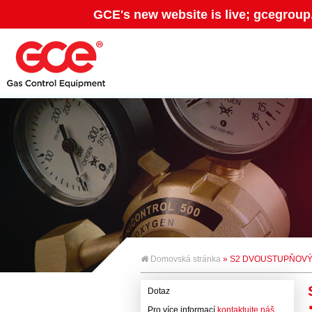
GCE's new website is live; gcegroup
Domovská stránka
» S2 DVOUSTUPŇOV
Dotaz
Pro více informací
kontaktujte náš