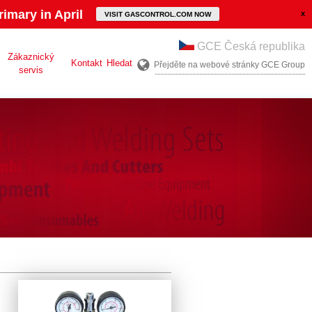
imary in April
VISIT GASCONTROL.COM NOW
GCE Česká republika
Zákaznický
Kontakt
Hledat
Přejděte na webové stránky GCE Group
servis