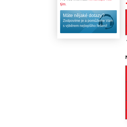
tým.
Máte nějaké dotazy?
Zodpovíme je a pomůžeme Vám
s výběrem nejlepšího řešení!