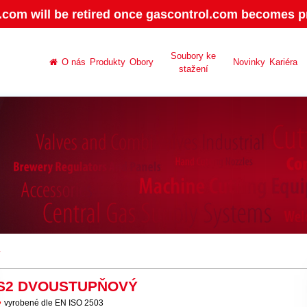
.com will be retired once gascontrol.com becomes pr
Soubory ke
O nás
Produkty
Obory
Novinky
Kariéra
stažení
Ý
S2 DVOUSTUPŇOVÝ
vyrobené dle EN ISO 2503