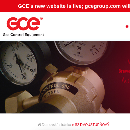
GCE's new website is live; gcegroup.com wil
Domovská stránka
» S2 DVOUSTUPŇOVÝ