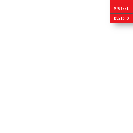
0764771
B321640