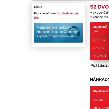
S2 DV
Dotaz
vyrobené d
Pro více informací
kontaktujte náš
vhodné pro p
tým.
Máte nějaké dotazy?
Objednací
číslo
Zodpovíme je a pomůžeme Vám
s výběrem nejlepšího řešení!
0762137
0762180
ARV0534
*W21,8x1/1
NÁHRADNÍ
Objednací č
9425820
388413350