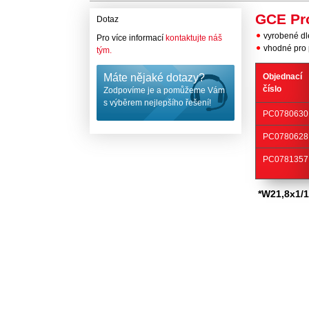
GCE Pr
Dotaz
vyrobené d
Pro více informací
kontaktujte náš
vhodné pro p
tým.
Máte nějaké dotazy?
Objednací
číslo
Zodpovíme je a pomůžeme Vám
s výběrem nejlepšího řešení!
PC0780630
PC0780628
PC0781357
*W21,8x1/1