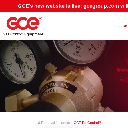
GCE's new website is live; gcegroup.com wil
Domovská stránka
» GCE ProControl®