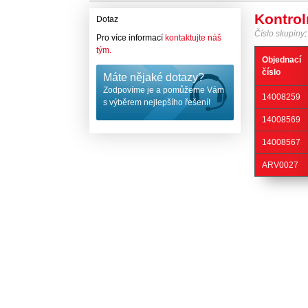
Kontro
Dotaz
Číslo skupiny
Pro více informací
kontaktujte náš
tým.
Objednací
číslo
Máte nějaké dotazy?
Zodpovíme je a pomůžeme Vám
14008259
s výběrem nejlepšího řešení!
14008569
14008567
ARV0027