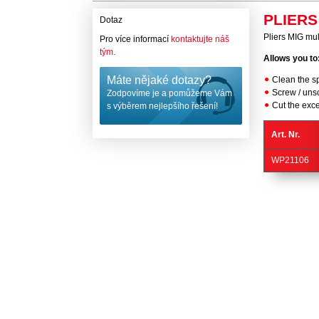
PLIERS
Dotaz
Pliers MIG mu
Pro více informací
kontaktujte náš
tým.
Allows you to
Máte nějaké dotazy?
Clean the s
Screw / unsc
Zodpovíme je a pomůžeme Vám
Cut the exce
s výběrem nejlepšího řešení!
Art. Nr.
WP21106