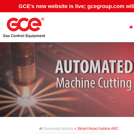
GCE's new website is live; gcegroup.com wil
Domovská stránka
» Strojní řezací hubice ARC