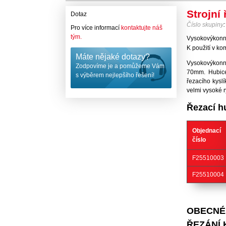
Strojní
Dotaz
Číslo skupiny
Pro více informací
kontaktujte náš
tým.
Vysokovýkonné
K použití v k
Máte nějaké dotazy?
Vysokovýkonn
Zodpovíme je a pomůžeme Vám
70mm. Hubice
s výběrem nejlepšího řešení!
řezacího kysl
velmi vysoké r
Řezací h
Objednací
číslo
F25510003
F25510004
OBECNÉ 
ŘEZÁNÍ 