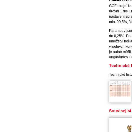
GCE strojní ře
úrovni 1 dle E
nastavení sprá
min. 99,5%, či
Parametry jso
do 0,25%. Pod
množství hořla
vhodných konc
je nutné měřit
originálních G
Technické l
Technické list
Související