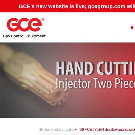
GCE's new website is live; gcegroup.com wil
Domovská stránka
» 459 ACETYLEN drážkovaná řezací 