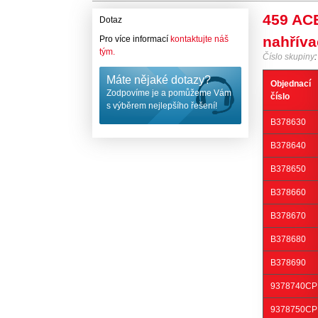
459 AC
Dotaz
nahříva
Pro více informací
kontaktujte náš
tým.
Číslo skupiny
Máte nějaké dotazy?
Objednací
Zodpovíme je a pomůžeme Vám
číslo
s výběrem nejlepšího řešení!
B378630
B378640
B378650
B378660
B378670
B378680
B378690
9378740CP
9378750CP