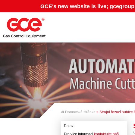
GCE's new website is live; gcegroup
Domovská stránka
» Strojní řezací hubice
Dotaz
Č
Pro více informací
kontaktujte náš