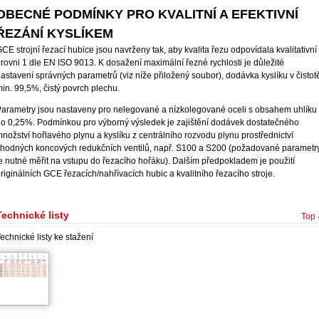
OBECNÉ PODMÍNKY PRO KVALITNÍ A EFEKTIVNÍ
ŘEZÁNÍ KYSLÍKEM
CE strojní řezací hubice jsou navrženy tak, aby kvalita řezu odpovídala kvalitativní
rovni 1 dle EN ISO 9013. K dosažení maximální řezné rychlosti je důležité
astavení správných parametrů (viz níže přiložený soubor), dodávka kyslíku v čistot
in. 99,5%, čistý povrch plechu.
arametry jsou nastaveny pro nelegované a nízkolegované oceli s obsahem uhlíku
o 0,25%. Podmínkou pro výborný výsledek je zajištění dodávek dostatečného
nožství hořlavého plynu a kyslíku z centrálního rozvodu plynu prostřednictví
hodných koncových redukčních ventilů, např. S100 a S200 (požadované parametr
e nutné měřit na vstupu do řezacího hořáku). Dalším předpokladem je použití
riginálních GCE řezacích/nahřívacích hubic a kvalitního řezacího stroje.
Technické listy
Top
echnické listy ke stažení