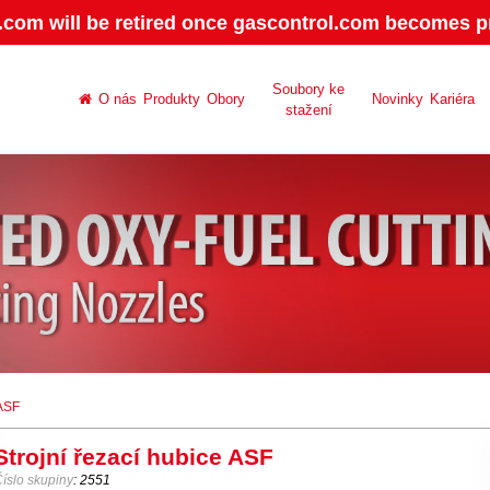
.com will be retired once gascontrol.com becomes pr
Soubory ke
O nás
Produkty
Obory
Novinky
Kariéra
stažení
 ASF
Strojní řezací hubice ASF
íslo skupiny
: 2551