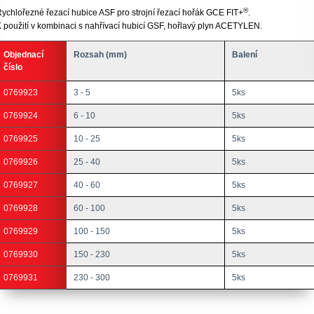
®
ychlořezné řezací hubice ASF pro strojní řezací hořák GCE FIT+
.
 použití v kombinaci s nahřívací hubicí GSF, hořlavý plyn ACETYLEN.
Objednací
Rozsah (mm)
Balení
číslo
0769923
3 - 5
5ks
0769924
6 - 10
5ks
0769925
10 - 25
5ks
0769926
25 - 40
5ks
0769927
40 - 60
5ks
0769928
60 - 100
5ks
0769929
100 - 150
5ks
0769930
150 - 230
5ks
0769931
230 - 300
5ks