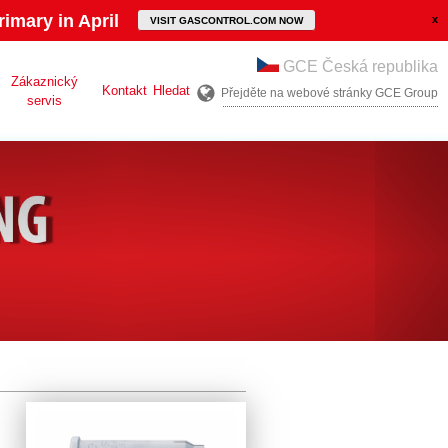
imary in April
VISIT GASCONTROL.COM NOW
GCE Česká republika
Zákaznický
Kontakt
Hledat
Přejděte na webové stránky GCE Group
servis