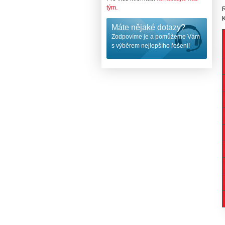
tým.
R
K
Máte nějaké dotazy?
Zodpovíme je a pomůžeme Vám
s výběrem nejlepšího řešení!