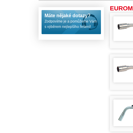
EUROM
Máte nějaké dotazy?
Zodpovíme je a pomůžeme Vám
s výběrem nejlepšího řešení!