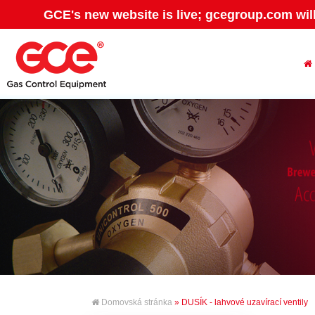
GCE's new website is live; gcegroup.com wil
Domovská stránka
» DUSÍK - lahvové uzavírací ventily