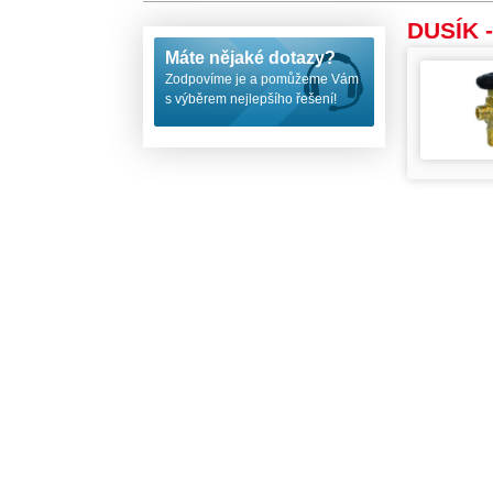
DUSÍK -
Máte nějaké dotazy?
Zodpovíme je a pomůžeme Vám
s výběrem nejlepšího řešení!