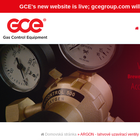
GCE's new website is live; gcegroup.com wil
Domovská stránka
» ARGON - lahvové uzavírací ventily