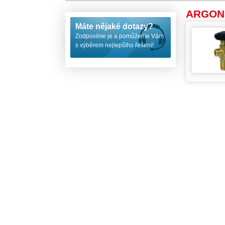
ARGON -
Máte nějaké dotazy?
Zodpovíme je a pomůžeme Vám
s výběrem nejlepšího řešení!